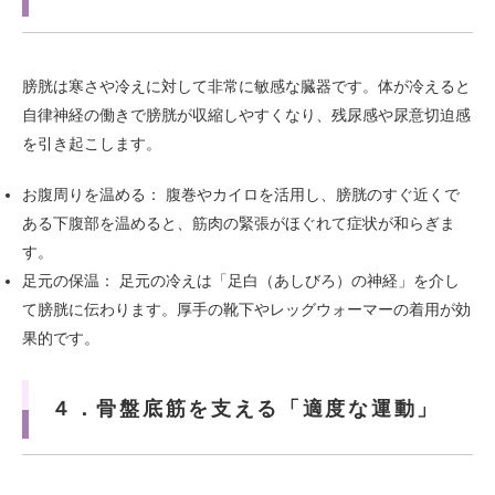
膀胱は寒さや冷えに対して非常に敏感な臓器です。体が冷えると
自律神経の働きで膀胱が収縮しやすくなり、残尿感や尿意切迫感
を引き起こします。
お腹周りを温める： 腹巻やカイロを活用し、膀胱のすぐ近くで
ある下腹部を温めると、筋肉の緊張がほぐれて症状が和らぎま
す。
足元の保温： 足元の冷えは「足白（あしびろ）の神経」を介し
て膀胱に伝わります。厚手の靴下やレッグウォーマーの着用が効
果的です。
４．骨盤底筋を支える「適度な運動」