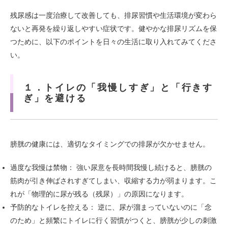
残尿感は一度治療して改善しても、排尿習慣や生活環境が変わら
ないと再発を繰り返しやすい症状です。健やかな排尿リズムを保
つために、以下のポイントを日々の生活に取り入れてみてくださ
い。
１．トイレの「我慢しすぎ」と「行きす
ぎ」を避ける
膀胱の健康には、適切なタイミングでの排尿が欠かせません。
過度な我慢は禁物： 強い尿意を長時間我慢し続けると、膀胱の
筋肉が引き伸ばされすぎてしまい、収縮する力が弱まります。こ
れが「物理的に尿が残る（残尿）」の原因になります。
予防的なトイレを控える： 逆に、尿が溜まっていないのに「念
のため」と頻繁にトイレに行く習慣がつくと、膀胱が少しの刺激