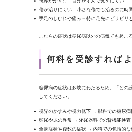
視界がかすむ – 目がかすんで見えにくい
傷が治りにくい – 小さな傷でも治るのに時
手足のしびれや痛み – 特に足先にピリピリ
これらの症状は糖尿病以外の病気でも起こ
何科を受診すれば
糖尿病の症状は多岐にわたるため、「どの
してください。
視界のかすみや視力低下 → 眼科での糖尿
頻尿や尿の異常 → 泌尿器科での腎機能検査
全身症状や複数の症状 → 内科での包括的な