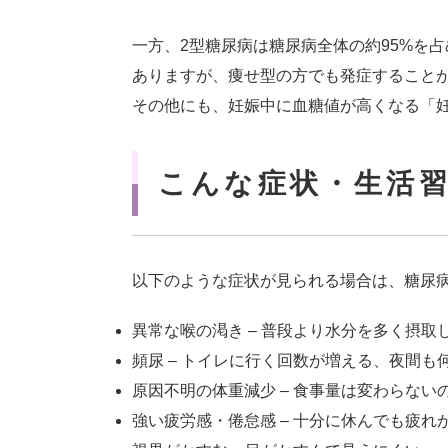
一方、2型糖尿病は糖尿病全体の約95%を
ありますが、痩せ型の方でも発症すること
その他にも、妊娠中に血糖値が高くなる「
こんな症状・生活
以下のような症状が見られる場合は、糖尿
異常な喉の渇き – 普段より水分を多く摂取
頻尿 – トイレに行く回数が増える、夜間も
原因不明の体重減少 – 食事量は変わらない
強い疲労感・倦怠感 – 十分に休んでも疲れ