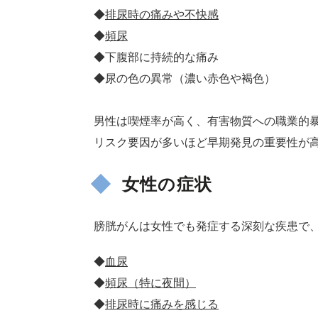
◆
排尿時の痛みや不快感
◆
頻尿
◆下腹部に持続的な痛み
◆尿の色の異常（濃い赤色や褐色）
男性は喫煙率が高く、有害物質への職業的暴
リスク要因が多いほど早期発見の重要性が
女性の症状
膀胱がんは女性でも発症する深刻な疾患で
◆
血尿
◆
頻尿（特に夜間）
◆
排尿時に痛みを感じる