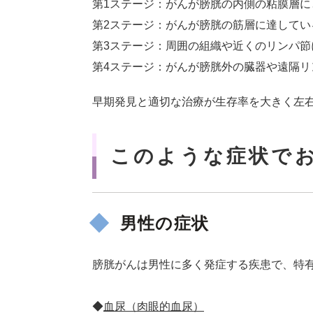
第1ステージ：がんが膀胱の内側の粘膜層に
第2ステージ：がんが膀胱の筋層に達してい
第3ステージ：周囲の組織や近くのリンパ節
第4ステージ：がんが膀胱外の臓器や遠隔リ
早期発見と適切な治療が生存率を大きく左
このような症状で
男性の症状
膀胱がんは男性に多く発症する疾患で、特
◆
血尿（肉眼的血尿）