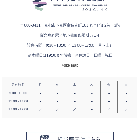
〒600-8421 京都市下京区童侍者町161
丸全ビル2階・3階
阪急烏丸駅／地下鉄四条駅 徒歩1分
診療時間：9:30 - 13:00 ／ 13:00 - 17:00（月〜土）
※木曜日は19:00まで診療
※休診日：日曜・祝日
>site map
受付時間
月
火
水
木
金
土
●
●
●
●
●
●
9:30 - 13:00
●
●
●
●
●
●
13:00 - 17:00
／
／
／
●
／
／
17:00 - 19:00