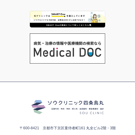
〒600-8421 京都市下京区童侍者町161
丸全ビル2階・3階