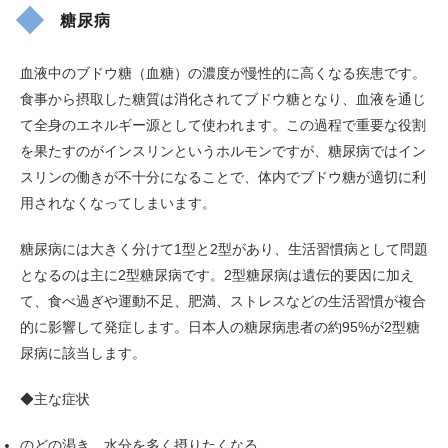
糖尿病
血液中のブドウ糖（血糖）の濃度が慢性的に高くなる疾患です。
食事から摂取した糖質は消化されてブドウ糖となり、血液を通じ
て全身のエネルギー源として使われます。この過程で重要な役割
を果たすのがインスリンというホルモンですが、糖尿病ではイン
スリンの働きが不十分になることで、体内でブドウ糖が適切に利
用されなくなってしまいます。
糖尿病には大きく分けて1型と2型があり、生活習慣病として問題
となるのは主に2型糖尿病です。2型糖尿病は遺伝的要因に加え
て、食べ過ぎや運動不足、肥満、ストレスなどの生活習慣が複合
的に影響して発症します。日本人の糖尿病患者の約95%が2型糖
尿病に該当します。
◆主な症状
のどの渇き、水分を多く摂りたくなる