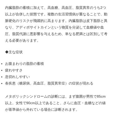
内臓脂肪の蓄積に加えて、高血糖、高血圧、脂質異常のうち2つ
以上が合併した状態です。複数の生活習慣病が重なることで、動
脈硬化のリスクが飛躍的に高まります。内臓脂肪は皮下脂肪と異
なり、アディポサイトカインという物質を分泌して血糖値や血
圧、脂質代謝に悪影響を与えるため、単なる肥満とは区別して考
える必要があります。
◆主な症状
お腹まわりの脂肪の蓄積
疲れやすさ
息切れしやすい
各疾患（糖尿病、高血圧、脂質異常症）の症状が現れる
メタボリックシンドロームの診断には、まず腹囲が男性で85cm
以上、女性で90cm以上であること、さらに血圧・血糖などの値
が基準値から外れている場合に診断されます。