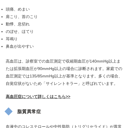
頭痛、めまい
肩こり、首のこり
動悸、息切れ
のぼせ、ほてり
耳鳴り
鼻血が出やすい
高血圧は、診察室での血圧測定で収縮期血圧が140mmHg以上ま
たは拡張期血圧が90mmHg以上の場合に診断されます。家庭での
血圧測定では135/85mmHg以上が基準となります。多くの場合、
自覚症状がないため「サイレントキラー」と呼ばれています。
高血圧症について詳しくはこちら>>
脂質異常症
血液中のコレステロールや中性脂肪（トリグリセライド）が異常