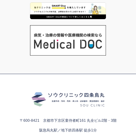
〒600-8421 京都市下京区童侍者町161
丸全ビル2階・3階
阪急烏丸駅／地下鉄四条駅 徒歩1分