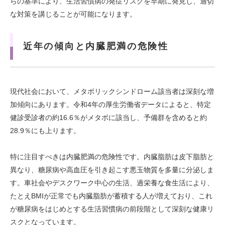
らの基準により、生活習慣病の発症リスクを早期に発見し、適切
な対策を講じることが可能になります。
近年の傾向と内臓肥満の危険性
現代社会において、メタボリックシンドローム該当者は深刻な増
加傾向にあります。令和4年の厚生労働省データによると、特定
健診受診者の約16.6％がメタボに該当し、予備群を含めると約
28.9％にも上ります。
特に注目すべきは内臓肥満の危険性です。内臓脂肪は皮下脂肪と
異なり、糖尿病や高血圧を引き起こす悪玉物質を多量に分泌しま
す。車社会やデスクワーク中心の生活、過栄養な食生活により、
たとえBMIが正常でも内臓脂肪が蓄積する人が増えており、これ
が糖尿病をはじめとする生活習慣病の前段階として深刻な健康リ
スクとなっています。