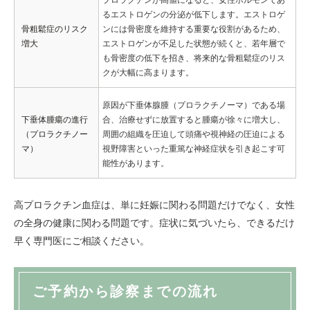
プロラクチンが高値になると、女性ホルモンであ
るエストロゲンの分泌が低下します。エストロゲ
骨粗鬆症のリスク
ンには骨密度を維持する重要な役割があるため、
増大
エストロゲンが不足した状態が続くと、若年層で
も骨密度の低下を招き、将来的な骨粗鬆症のリス
クが大幅に高まります。
原因が下垂体腺腫（プロラクチノーマ）である場
下垂体腫瘍の進行
合、治療せずに放置すると腫瘍が徐々に増大し、
（プロラクチノー
周囲の組織を圧迫して頭痛や視神経の圧迫による
マ）
視野障害といった重篤な神経症状を引き起こす可
能性があります。
高プロラクチン血症は、単に妊娠に関わる問題だけでなく、女性
の全身の健康に関わる問題です。症状に気づいたら、できるだけ
早く専門医にご相談ください。
ご予約から診察までの流れ