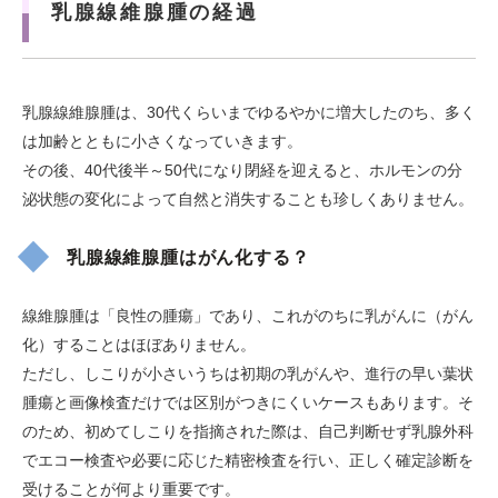
乳腺線維腺腫の経過
乳腺線維腺腫は、30代くらいまでゆるやかに増大したのち、多く
は加齢とともに小さくなっていきます。
その後、40代後半～50代になり閉経を迎えると、ホルモンの分
泌状態の変化によって自然と消失することも珍しくありません。
乳腺線維腺腫はがん化する？
線維腺腫は「良性の腫瘍」であり、これがのちに乳がんに（がん
化）することはほぼありません。
ただし、しこりが小さいうちは初期の乳がんや、進行の早い葉状
腫瘍と画像検査だけでは区別がつきにくいケースもあります。そ
のため、初めてしこりを指摘された際は、自己判断せず乳腺外科
でエコー検査や必要に応じた精密検査を行い、正しく確定診断を
受けることが何より重要です。