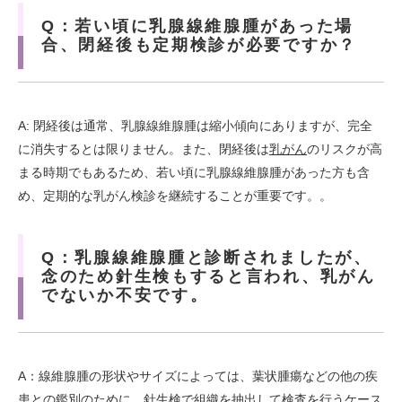
Q：若い頃に乳腺線維腺腫があった場
合、閉経後も定期検診が必要ですか？
A: 閉経後は通常、乳腺線維腺腫は縮小傾向にありますが、完全
に消失するとは限りません。また、閉経後は
乳がん
のリスクが高
まる時期でもあるため、若い頃に乳腺線維腺腫があった方も含
め、定期的な乳がん検診を継続することが重要です。。
Q：乳腺線維腺腫と診断されましたが、
念のため針生検もすると言われ、乳がん
でないか不安です。
A：線維腺腫の形状やサイズによっては、葉状腫瘍などの他の疾
患との鑑別のために、針生検で組織を抽出して検査を行うケース