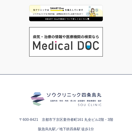
〒600-8421 京都市下京区童侍者町161
丸全ビル2階・3階
阪急烏丸駅／地下鉄四条駅 徒歩1分