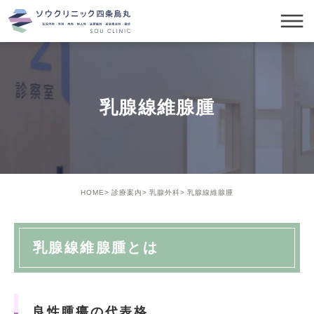
乳腺線維腺腫
HOME
診療案内
乳腺外科
乳腺線維腺腫
乳腺線維腺腫とは
良性腫瘍の代表格