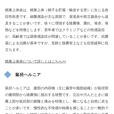
精巣上体炎は、精巣上体（精子を貯蔵・輸送する管）に生じる炎
症性疾患です。細菌感染が主な原因で、尿道炎や前立腺炎から波
及することが多いです。徐々に増強する陰嚢痛、腫れ、発赤、発
熱などを特徴とします。若年者ではクラミジアなどの性感染症
が、高齢者では尿路感染症が関連していることが多いです。抗菌
薬による治療が基本ですが、安静と陰嚢挙上なども症状緩和に役
立ちます。
精巣上体炎について詳しくはこちら>>
鼠径ヘルニア
鼠径ヘルニアは、腹部の内容物（主に腸管や脂肪組織）が鼠径部
の脆弱部から陰嚢側に脱出する状態です。立位や力んだときに陰
嚢上部や鼠径部の膨隆と痛みを特徴とし、横になると自然に戻る
ことが多いです。慢性的な不快感や鈍痛を感じることが一般的で