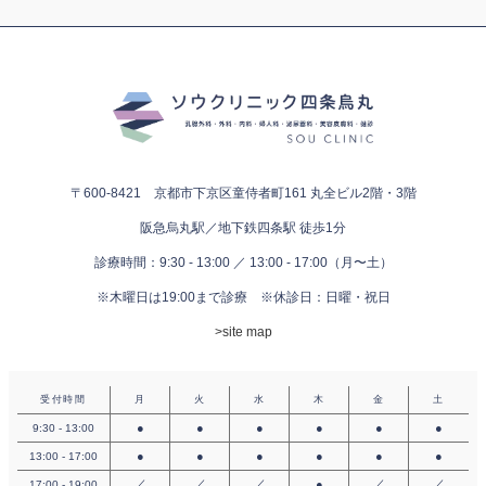
〒600-8421 京都市下京区童侍者町161
丸全ビル2階・3階
阪急烏丸駅／地下鉄四条駅 徒歩1分
診療時間：9:30 - 13:00 ／ 13:00 - 17:00（月〜土）
※木曜日は19:00まで診療
※休診日：日曜・祝日
>site map
受付時間
月
火
水
木
金
土
●
●
●
●
●
●
9:30 - 13:00
●
●
●
●
●
●
13:00 - 17:00
／
／
／
●
／
／
17:00 - 19:00