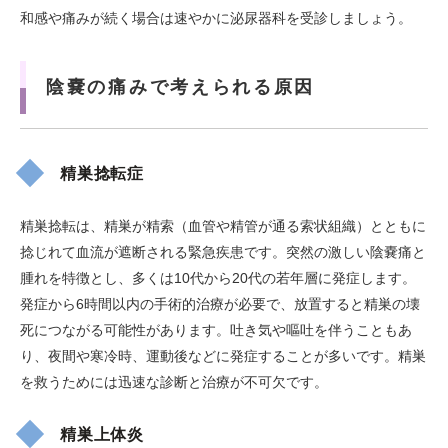
和感や痛みが続く場合は速やかに泌尿器科を受診しましょう。
陰嚢の痛みで考えられる原因
精巣捻転症
精巣捻転は、精巣が精索（血管や精管が通る索状組織）とともに
捻じれて血流が遮断される緊急疾患です。突然の激しい陰嚢痛と
腫れを特徴とし、多くは10代から20代の若年層に発症します。
発症から6時間以内の手術的治療が必要で、放置すると精巣の壊
死につながる可能性があります。吐き気や嘔吐を伴うこともあ
り、夜間や寒冷時、運動後などに発症することが多いです。精巣
を救うためには迅速な診断と治療が不可欠です。
精巣上体炎