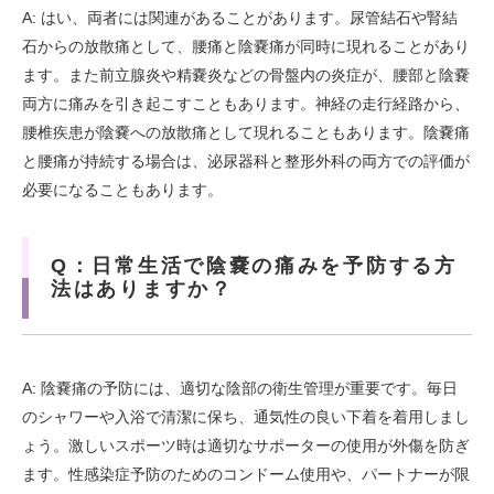
A: はい、両者には関連があることがあります。尿管結石や腎結
石からの放散痛として、腰痛と陰嚢痛が同時に現れることがあり
ます。また前立腺炎や精嚢炎などの骨盤内の炎症が、腰部と陰嚢
両方に痛みを引き起こすこともあります。神経の走行経路から、
腰椎疾患が陰嚢への放散痛として現れることもあります。陰嚢痛
と腰痛が持続する場合は、泌尿器科と整形外科の両方での評価が
必要になることもあります。
Q：日常生活で陰嚢の痛みを予防する方
法はありますか？
A: 陰嚢痛の予防には、適切な陰部の衛生管理が重要です。毎日
のシャワーや入浴で清潔に保ち、通気性の良い下着を着用しまし
ょう。激しいスポーツ時は適切なサポーターの使用が外傷を防ぎ
ます。性感染症予防のためのコンドーム使用や、パートナーが限