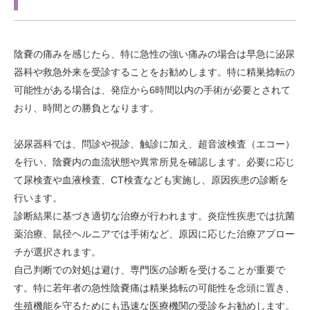
陰嚢の痛みを感じたら、特に急性の強い痛みの場合は早急に泌尿
器科や救急外来を受診することをお勧めします。特に精巣捻転の
可能性がある場合は、発症から6時間以内の手術が必要とされて
おり、時間との勝負となります。
泌尿器科では、問診や視診、触診に加え、超音波検査（エコー）
を行い、陰嚢内の血流状態や異常所見を確認します。必要に応じ
て尿検査や血液検査、CT検査なども実施し、原因疾患の診断を
行います。
診断結果に基づき適切な治療が行われます。炎症性疾患では抗菌
薬治療、鼠径ヘルニアでは手術など、原因に応じた治療アプロー
チが選択されます。
自己判断での対処は避け、専門医の診断を受けることが重要で
す。特に若年者の急性陰嚢痛は精巣捻転の可能性を念頭に置き、
生殖機能を守るためにも迅速な医療機関の受診をお勧めします。