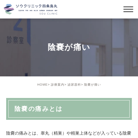
陰嚢が痛い
HOME
診療案内
泌尿器科
陰嚢が痛い
陰嚢の痛みとは
陰嚢の痛みとは、睾丸（精巣）や精巣上体などが入っている陰嚢