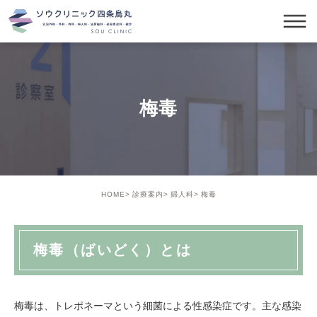
梅毒
HOME
診療案内
婦人科
梅毒
梅毒（ばいどく）とは
梅毒は、トレポネーマという細菌による性感染症です。主な感染