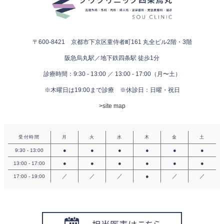
〒600-8421 京都市下京区童侍者町161
丸全ビル2階・3階
阪急烏丸駅／地下鉄四条駅 徒歩1分
診療時間：9:30 - 13:00 ／ 13:00 - 17:00（月〜土）
※木曜日は19:00まで診療
※休診日：日曜・祝日
>site map
受付時間
月
火
水
木
金
土
●
●
●
●
●
●
9:30 - 13:00
●
●
●
●
●
●
13:00 - 17:00
／
／
／
●
／
／
17:00 - 19:00