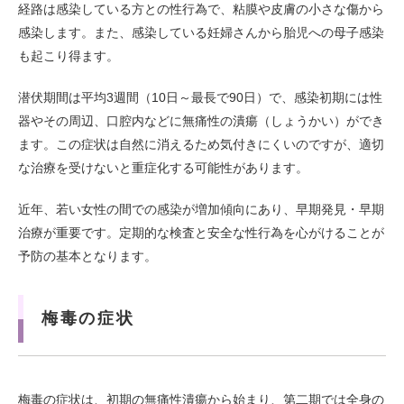
経路は感染している方との性行為で、粘膜や皮膚の小さな傷から
感染します。また、感染している妊婦さんから胎児への母子感染
も起こり得ます。
潜伏期間は平均3週間（10日～最長で90日）で、感染初期には性
器やその周辺、口腔内などに無痛性の潰瘍（しょうかい）ができ
ます。この症状は自然に消えるため気付きにくいのですが、適切
な治療を受けないと重症化する可能性があります。
近年、若い女性の間での感染が増加傾向にあり、早期発見・早期
治療が重要です。定期的な検査と安全な性行為を心がけることが
予防の基本となります。
梅毒の症状
梅毒の症状は、初期の無痛性潰瘍から始まり、第二期では全身の