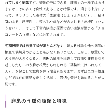
れてしまう病気
です。卵巣の中にできる「腫瘍」の一種ではあり
ますが、その多くは良性であることが特徴です。溜まる中身によ
って、サラサラした液体の「漿液性（しょうえきせい）」、粘り
気のある「粘液性」、髪の毛や歯などが含まれる「皮様性（ひよ
うせい）」、そして子宮内膜症が原因で古い血液が溜まる「チョ
コレートのう胞」などに分類されます。
初期段階では自覚症状がほとんどなく
、婦人科検診や他の病気の
検査で偶然見つかることも少なくありません。しかし、放置して
のう腫が大きくなると、周囲の臓器を圧迫して腹痛や腰痛を引き
起こしたり、のう腫が根元からねじれる「茎捻転（けいねんて
ん）」を起こして激痛を伴う場合もあります。まずはエコー検査
などで現在の状態を正しく把握し、適切な管理を始めることが大
切です。
卵巣のう腫の種類と特徴