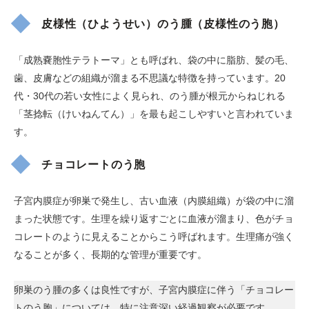
皮様性（ひようせい）のう腫（皮様性のう胞）
「成熟嚢胞性テラトーマ」とも呼ばれ、袋の中に脂肪、髪の毛、
歯、皮膚などの組織が溜まる不思議な特徴を持っています。20
代・30代の若い女性によく見られ、のう腫が根元からねじれる
「茎捻転（けいねんてん）」を最も起こしやすいと言われていま
す。
チョコレートのう胞
子宮内膜症が卵巣で発生し、古い血液（内膜組織）が袋の中に溜
まった状態です。生理を繰り返すごとに血液が溜まり、色がチョ
コレートのように見えることからこう呼ばれます。生理痛が強く
なることが多く、長期的な管理が重要です。
卵巣のう腫の多くは良性ですが、子宮内膜症に伴う「チョコレー
トのう胞」については、特に注意深い経過観察が必要です。