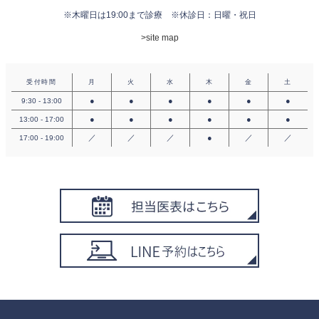
※木曜日は19:00まで診療
※休診日：日曜・祝日
>site map
受付時間
月
火
水
木
金
土
●
●
●
●
●
●
9:30 - 13:00
●
●
●
●
●
●
13:00 - 17:00
／
／
／
●
／
／
17:00 - 19:00