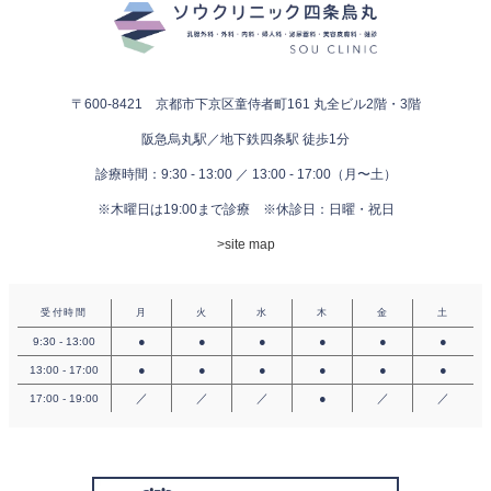
〒600-8421 京都市下京区童侍者町161
丸全ビル2階・3階
阪急烏丸駅／地下鉄四条駅 徒歩1分
診療時間：9:30 - 13:00 ／ 13:00 - 17:00（月〜土）
※木曜日は19:00まで診療
※休診日：日曜・祝日
>site map
受付時間
月
火
水
木
金
土
●
●
●
●
●
●
9:30 - 13:00
●
●
●
●
●
●
13:00 - 17:00
／
／
／
●
／
／
17:00 - 19:00