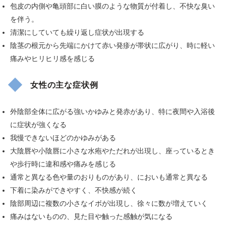
包皮の内側や亀頭部に白い膜のような物質が付着し、不快な臭い
を伴う。
清潔にしていても繰り返し症状が出現する
陰茎の根元から先端にかけて赤い発疹が帯状に広がり、時に軽い
痛みやヒリヒリ感を感じる
女性の主な症状例
外陰部全体に広がる強いかゆみと発赤があり、特に夜間や入浴後
に症状が強くなる
我慢できないほどのかゆみがある
大陰唇や小陰唇に小さな水疱やただれが出現し、座っているとき
や歩行時に違和感や痛みを感じる
通常と異なる色や量のおりものがあり、においも通常と異なる
下着に染みができやすく、不快感が続く
陰部周辺に複数の小さなイボが出現し、徐々に数が増えていく
痛みはないものの、見た目や触った感触が気になる