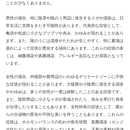
ことが少なくありません。
男性の場合、特に陰茎や陰のう周辺に発生するイボや湿疹は、日
常生活に支障をきたす可能性があります。代表的な症状として、
亀頭や包皮に小さなブツブツや赤み、かゆみが現れることがあり
ます。また、陰のうには湿疹やただれが生じやすく、特に夏場は
蒸れによって症状が悪化する傾向にあります。これらの症状の多
くは、細菌感染や真菌感染、アレルギー反応などが原因となって
います。
女性の場合、外陰部や膣周辺のいわゆるデリケートゾーンに不快
な症状が現れることがあります。大陰唇や小陰唇に発生する湿疹
やかゆみは、多くの女性が一度は経験したことのある症状です。
また、陰部周辺に小さなイボが形成されたり、赤みを帯びた発疹
が出現したりすることもあります。女性特有の症状として、膣か
らの分泌物の変化や不快な臭いを伴うこともあります。これらの
症状は、ホルモンバランスの乱れや衛生状態、真菌感染（カンジ
ダ症など）が主な原因となっています。また、下着の素材や洗浄