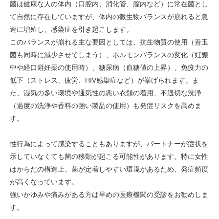
菌は健康な人の体内（口腔内、消化管、膣内など）に常在菌とし
て自然に存在していますが、体内の微生物バランスが崩れると急
速に増殖し、感染症を引き起こします。
このバランスが崩れる主な要因としては、抗生物質の使用（善玉
菌も同時に減少させてしまう）、ホルモンバランスの変化（妊娠
中や経口避妊薬の使用時）、糖尿病（血糖値の上昇）、免疫力の
低下（ストレス、疲労、HIV感染症など）が挙げられます。ま
た、湿気の多い環境や通気性の悪い衣類の着用、不適切な洗浄
（過度の洗浄や香料の強い製品の使用）も発症リスクを高めま
す。
性行為によって感染することもありますが、パートナーが症状を
示していなくても菌の移動が起こる可能性があります。特に女性
はからだの構造上、菌が定着しやすい環境があるため、発症頻度
が高くなっています。
強いかゆみや痛みがある方は早めの医療機関の受診をお勧めしま
す。