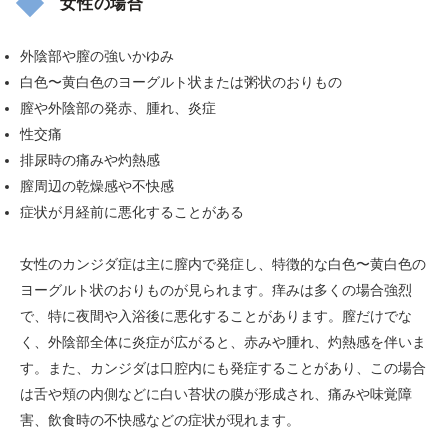
女性の場合
外陰部や膣の強いかゆみ
白色〜黄白色のヨーグルト状または粥状のおりもの
膣や外陰部の発赤、腫れ、炎症
性交痛
排尿時の痛みや灼熱感
膣周辺の乾燥感や不快感
症状が月経前に悪化することがある
女性のカンジダ症は主に膣内で発症し、特徴的な白色〜黄白色の
ヨーグルト状のおりものが見られます。痒みは多くの場合強烈
で、特に夜間や入浴後に悪化することがあります。膣だけでな
く、外陰部全体に炎症が広がると、赤みや腫れ、灼熱感を伴いま
す。また、カンジダは口腔内にも発症することがあり、この場合
は舌や頬の内側などに白い苔状の膜が形成され、痛みや味覚障
害、飲食時の不快感などの症状が現れます。